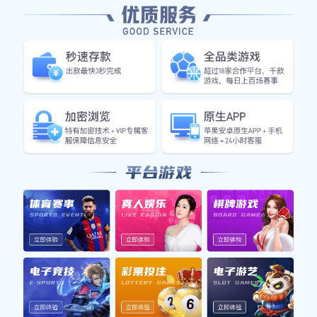
更加科学、有效。
其次，中欧体育的科学原理还注重运动与文化的融
合。Zoty体育在运动项目的设计上，会融入中欧两国
的文化元素，使运动更具趣味性和互动性。同时，运
动也是一种社交活动，Zoty体育也会关注运动对人际
关系的影响，帮助人们建立良好的社交关系。
二、Zoty体育的科学原理在运动领域的应用
Zoty体育的科学原理不仅应用于运动项目的设计和开
发，还广泛应用于运动过程中的管理和运营。
在运动项目管理方面，Zoty体育会建立一套科学的管
理体系，包括运动计划的制定、运动效果的监测和评
估等方面。通过科学的管理，可以确保运动项目的顺
利进行，提高运动效果。
在运动运营方面，Zoty体育会运用现代科技手段，如
数据分析、虚拟现实等，为消费者提供更好的运动体