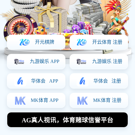
在当今社会，人们对运动和健康越来越重视，而Zoty
体育正是在这样的背景下应运而生。Zoty体育以“中欧
体育的科学原理”为理念，致力于为消费者提供科学、
健康的运动方式。本文将探讨Zoty体育的科学原理及
其在运动领域的实际应用。
一、中欧体育的科学原理
Zoty体育的核心理念是“中欧体育的科学原理”，即通
过科学的方法和手段，结合中欧两国的文化特点和地
域差异，创造出适合不同人群的运动方式。这一理念
源于中欧两国深厚的文化底蕴和丰富的自然资源。
首先，中欧体育的科学原理强调了运动的科学性和规
律性。运动不仅仅是一种娱乐方式，更是一种对身体
和心理的健康投资。因此，Zoty体育在设计运动项目
时，会充分考虑到人体生理结构和运动规律，使运动