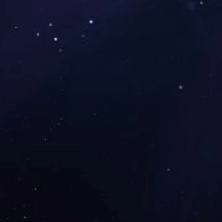
zoty中欧·(中国有限公司)官方网站zoty中欧·(中国有限公司)官方网站 
化的体育视野和专业的赛事服务。zoty中欧，连接世界与中国的体育
友情链接:
关于我们
产品服务
公司简介
快速模具
企业文化
手板模型