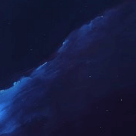
零件加工
查看详情 →