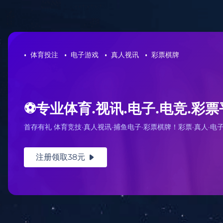
网站地图
zoty中欧·(中国有限公司)官方网站
快速模具
手板模型