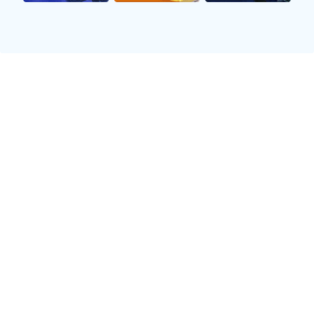
人交流心得、分享经验。这种互动不仅能够增进彼此
的了解，还能够激发更多的创新想法和合作机会。
总之，Zoty体育是一个充满科学魅力的平台，它为用
户提供了一个学习和实践运动科学知识的好地方。无
论你是运动新手还是资深爱好者，都可以在这里找到
适合自己的学习资源和互动机会。让我们一起在Zoty
体育的世界里探索运动科学的奥秘吧！
zoty中欧体育
Zoty体育
zoty中欧官网
上一篇：
Zoty中欧体育：一次前所未有的科学体验
下一篇：
揭秘Zoty中欧：一次前所未有的科学体验
推荐资讯