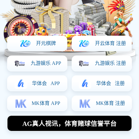
Zoty体育，一个充满科学魅力的平台，为热爱运动的
人们提供了一个探索运动科学、提升运动技能的绝佳
机会。在这个平台上，用户不仅可以了解到最新的运
动科学研究成果，还可以通过实践操作来验证这些理
论。