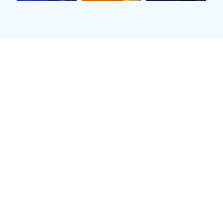
学习和工作中发挥重要作用。
当然，Zoty体育的魅力不仅仅在于它的科学性，还在
于它所带来的乐趣和挑战。无论是在球场上还是在生
活中，我们都可以找到属于自己的科学世界。让我们
一起探索这个神秘的领域，发现更多未知的秘密吧！
Zoty体育
zoty中欧官网
上一篇：
探索Zoty中欧体育的世界
下一篇：
揭开Zoty中欧官网的神秘面纱
推荐资讯