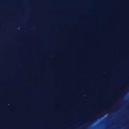
CNC加工
硅胶复膜
3D打印
零件加工