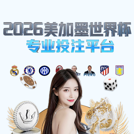
网站地图
zoty中欧·(中国有限公司)官方网站
☰
关于我们
公司简介