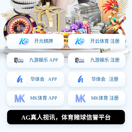
企业文化
公司展示
车间设备
荣誉资质
合作客户
15