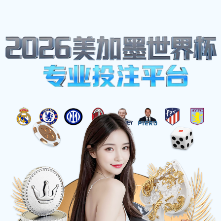
网站地图
zoty中欧·(中国有限公司)官方网站
☰
机械设备
时间：2025-12-08 访问量：122