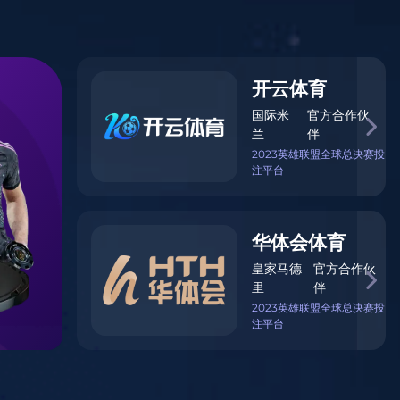
服务支持
111 0000
1111